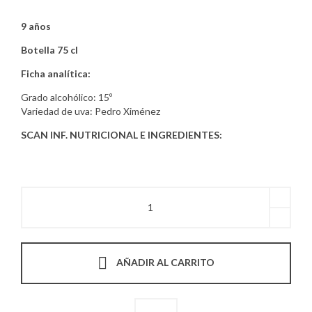
9 años
Botella 75 cl
Ficha analítica:
Grado alcohólico: 15º
Variedad de uva: Pedro Ximénez
SCAN INF. NUTRICIONAL E INGREDIENTES:
FINO
SOLERA
FUNDACIÓN
1830
quantity
AÑADIR AL CARRITO