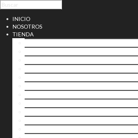
INICIO
NOSOTROS
TIENDA
Solera Fundación 1830 – D.O. Montilla-Moriles
Vinagres
Blanco Joven – D.O. Montilla-Moriles
Vinos Finos – D.O. Montilla-Moriles
Pedro Ximénez – D.O. Montilla-Moriles
Moscatel – D.O. Montilla-Moriles
Vino de Misa – D.O. Montilla-Moriles
Tinto
Otros Vinos Generosos – D.O. Montilla-Moriles
Pilycrim L’original – D.O. Montilla-Moriles
Vermouth
Estuches