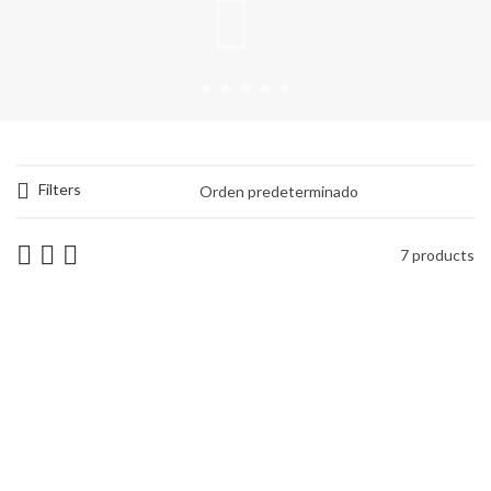
Filters
7 products
CAJA 6 COPAS FLOR DE CÓRDOBA
Copas
25,00
€