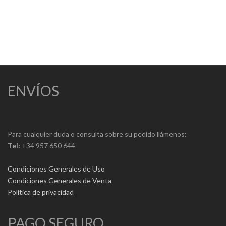
OLOROSO 1830
Otros Vinos Generosos - D.O. Montilla-Moriles
8,25
€
ENVÍOS
Para cualquier duda o consulta sobre su pedido llámenos:
Tel:
+34 957 650 644
Condiciones Generales de Uso
Condiciones Generales de Venta
Política de privacidad
PAGO SEGURO