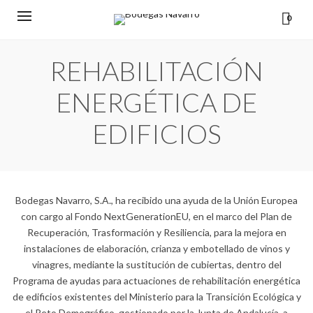
0
REHABILITACIÓN
ENERGÉTICA DE
EDIFICIOS
Bodegas Navarro
, S.
A
.
, ha recibido una ayuda de la Unión Europea
con cargo
a
l Fondo
NextGenerationEU
, en el marco del Plan de
Recuperación, Trasformación y Resiliencia, para
la mejora en
instalaciones de elaboración, crianza y embotellado de vinos y
vinagres, mediante la sustitución de cubiertas,
dentro del
Programa de ayudas para actuaciones de rehabilitación energética
de edificios existentes del Ministerio para la Transición Ecológica y
el Reto Demográfico, gestionado por la Junta de Andalucía, a